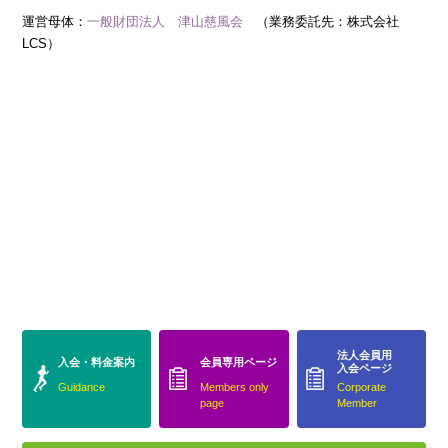
運営母体：
一般財団法人 津山慈風会
（業務委託先：株式会社
LCS）
法人会員用
入会・料金案内
会員専用ページ
入会ページ
Guidance
Members only
Corporate
page
Member