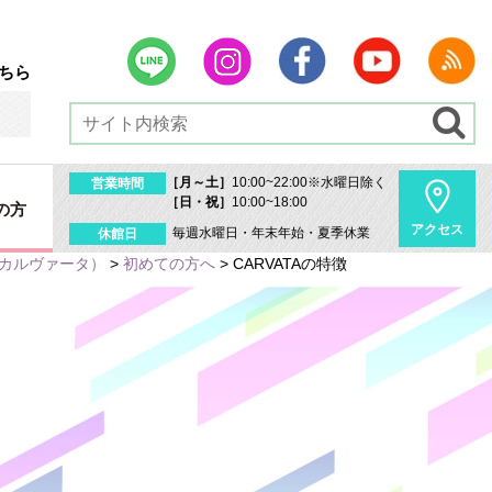
ちら
［月～土］
10:00~22:00※水曜日除く
営業時間
［日・祝］
10:00~18:00
の方
アクセス
毎週水曜日・年末年始・夏季休業
休館日
A｜カルヴァータ）
>
初めての方へ
>
CARVATAの特徴
内