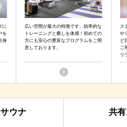
ズに
広い空間が最大の特徴です。効率的な
ス
中を
トレーニングと癒しを体感！初めての
や
全身
方にも安心の豊富なプログラムをご用
ど
意しております。
ご
リ
＆サウナ
共有