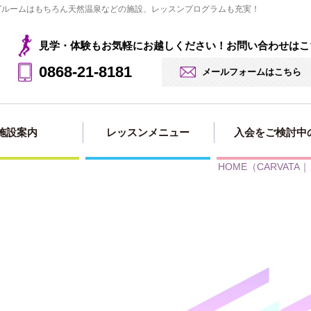
ングルームはもちろん天然温泉などの施設、レッスンプログラムも充実！
見学・体験もお気軽にお越しください！お問い合わせはこ
0868-21-8181
メールフォームはこちら
施設案内
レッスンメニュー
入会をご検討中
HOME
（CARVAT
見学・体験の
法人会員用
入会・料金案
入会申し込み
入会ページ
お申込み