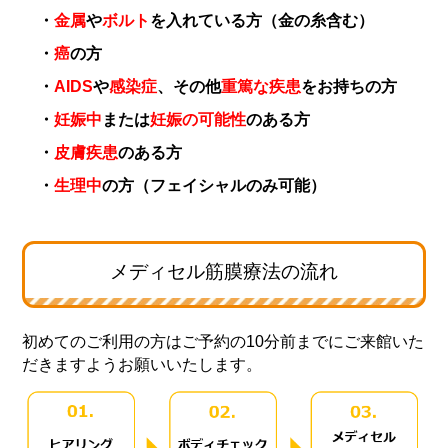
・
金属
や
ボルト
を入れている方（金の糸含む）
・
癌
の方
・
AIDS
や
感染症
、その他
重篤な疾患
をお持ちの方
・
妊娠中
または
妊娠の可能性
のある方
・
皮膚疾患
のある方
・
生理中
の方（フェイシャルのみ可能）
メディセル筋膜療法の流れ
初めてのご利用の方はご予約の10分前までにご来館いた
だきますようお願いいたします。