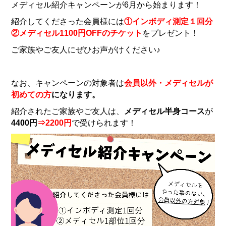
メディセル紹介キャンペーンが6月から始まります！
紹介してくださった会員様には
①インボディ測定１回分
②メディセル1100円OFFのチケット
をプレゼント！
ご家族やご友人にぜひお声がけください♪
なお、キャンペーンの対象者は
会員以外・メディセルが
初めての方
になります。
紹介されたご家族やご友人は、
メディセル半身コース
が
4400円
⇒2200円
で受けられます！