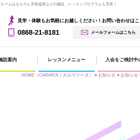
ングルームはもちろん天然温泉などの施設、レッスンプログラムも充実！
見学・体験もお気軽にお越しください！お問い合わせはこ
0868-21-8181
メールフォームはこちら
施設案内
レッスンメニュー
入会をご検討中
HOME
（CARVATA｜カルヴァータ）
>
お知らせ
>
お知らせ
見学・体験の
法人会員用
入会・料金案
入会申し込み
入会ページ
お申込み