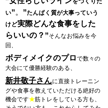
”女性らしいライン
をつくりた
”
。
”
い
たんぱく質が大事っていう
実際どんな食事をした
けど
らいいの？”
そんなお悩みを今
回、
ボディメイクのプロ
で数々の
大会にて優勝経験のある、
新井敬子さん
に直接トレーニン
グや食事を教えていただける絶好の
機会です
★
筋トレをしている方も、
そうでない方も、これからしてみた