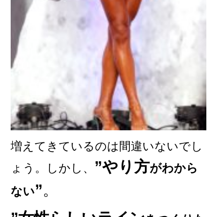
増
えてきているのは間違いないでし
”やり方
ょう。
しかし、
がわから
”
。
ない