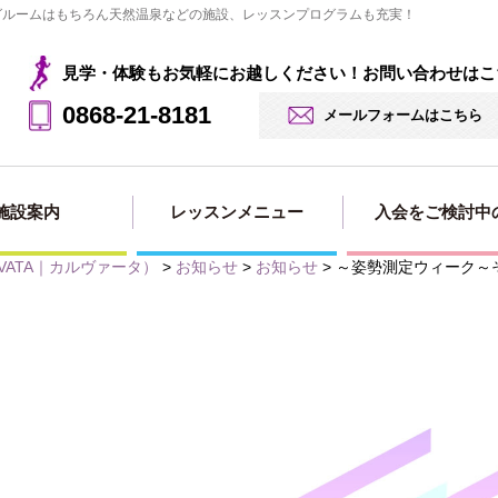
ングルームはもちろん天然温泉などの施設、レッスンプログラムも充実！
見学・体験もお気軽にお越しください！お問い合わせはこ
0868-21-8181
メールフォームはこちら
施設案内
レッスンメニュー
入会をご検討中
RVATA｜カルヴァータ）
>
お知らせ
>
お知らせ
>
～姿勢測定ウィーク～
見学・体験の
法人会員用
入会・料金案
入会申し込み
入会ページ
お申込み