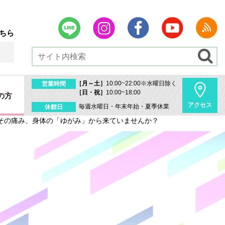
ちら
［月～土］
10:00~22:00※水曜日除く
営業時間
［日・祝］
10:00~18:00
の方
アクセス
毎週水曜日・年末年始・夏季休業
休館日
その痛み、身体の「ゆがみ」から来ていませんか？
内