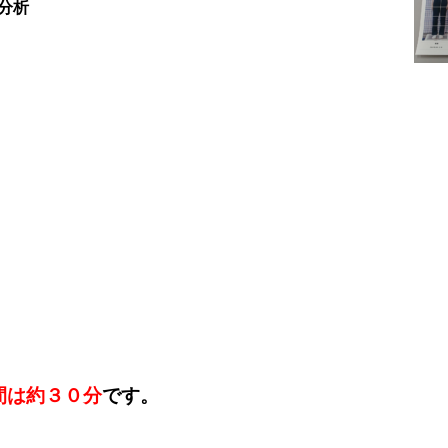
分析
間は約３０分
です。