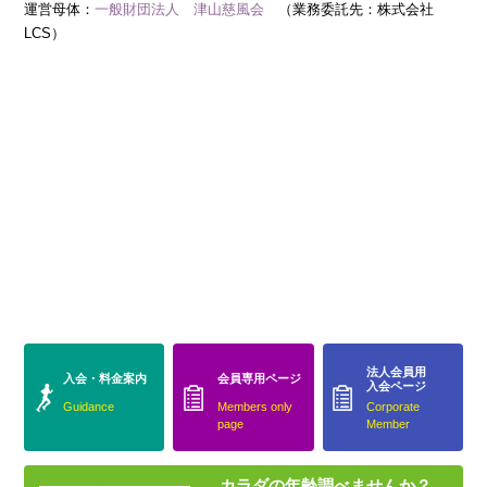
運営母体：
一般財団法人 津山慈風会
（業務委託先：株式会社
LCS）
法人会員用
入会・料金案内
会員専用ページ
入会ページ
Guidance
Members only
Corporate
page
Member
カラダの年齢調べませんか？