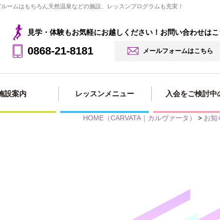
ングルームはもちろん天然温泉などの施設、レッスンプログラムも充実！
見学・体験もお気軽にお越しください！お問い合わせはこ
0868-21-8181
メールフォームはこちら
施設案内
レッスンメニュー
入会をご検討中
HOME
（CARVATA｜カルヴァータ）
>
お知
見学・体験の
法人会員用
入会・料金案
入会申し込み
入会ページ
お申込み