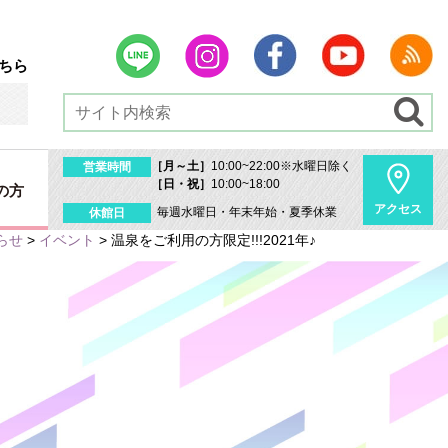
ちら
［月～土］
10:00~22:00※水曜日除く
営業時間
［日・祝］
10:00~18:00
の方
アクセス
毎週水曜日・年末年始・夏季休業
休館日
らせ
>
イベント
>
温泉をご利用の方限定!!!2021年♪
内