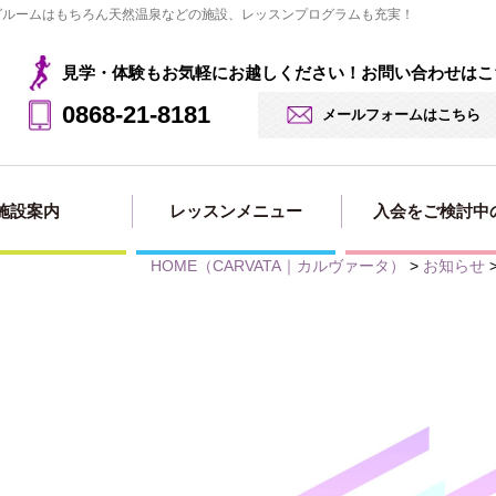
ングルームはもちろん天然温泉などの施設、レッスンプログラムも充実！
見学・体験もお気軽にお越しください！お問い合わせはこ
0868-21-8181
メールフォームはこちら
施設案内
レッスンメニュー
入会をご検討中
HOME
（CARVATA｜カルヴァータ）
>
お知らせ
見学・体験の
法人会員用
入会・料金案
入会申し込み
入会ページ
お申込み