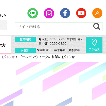
ちら
［月～土］
10:00~22:00※水曜日除く
営業時間
［日・祝］
10:00~18:00
の方
アクセス
毎週水曜日・年末年始・夏季休業
休館日
>
お知らせ
>
ゴールデンウィークの営業のお知らせ
内