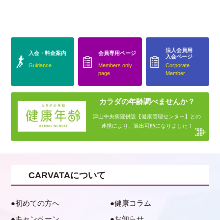
法人会員用
入会・料金案内
会員専用ページ
入会ページ
Guidance
Members only
Corporate
page
Member
カラダの年齢調べませんか？
津山中央病院併設【健康管理センター】との
連携により、算出可能になりました！
CARVATAについて
初めての方へ
健康コラム
キャンペーン
お知らせ