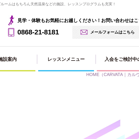
ングルームはもちろん天然温泉などの施設、レッスンプログラムも充実！
見学・体験もお気軽にお越しください！お問い合わせはこ
0868-21-8181
メールフォームはこちら
施設案内
レッスンメニュー
入会をご検討中
HOME
（CARVATA｜カ
見学・体験の
法人会員用
入会・料金案
入会申し込み
入会ページ
お申込み