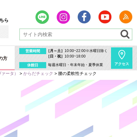
ちら
［月～土］
10:00~22:00※水曜日除く
営業時間
［日・祝］
10:00~18:00
の方
アクセス
毎週水曜日・年末年始・夏季休業
休館日
ルヴァータ）
>
からだチェック
>
腰の柔軟性チェック
内