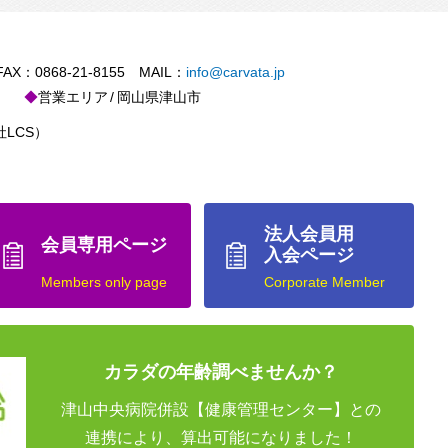
X：0868-21-8155 MAIL：
info@carvata.jp
営業エリア
岡山県津山市
LCS）
法人会員用
会員専用ページ
入会ページ
Members only page
Corporate Member
カラダの年齢調べませんか？
津山中央病院併設【健康管理センター】との
連携により、算出可能になりました！