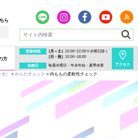
ちら
［月～土］
10:00~22:00※水曜日除く
営業時間
［日・祝］
10:00~18:00
の方
アクセス
毎週水曜日・年末年始・夏季休業
休館日
ータ）
>
からだチェック
>
内ももの柔軟性チェック
内