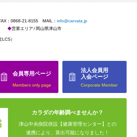
X：0868-21-8155 MAIL：
info@carvata.jp
営業エリア
岡山県津山市
LCS）
法人会員用
会員専用ページ
入会ページ
Members only page
Corporate Member
カラダの年齢調べませんか？
津山中央病院併設【健康管理センター】との
連携により、算出可能になりました！