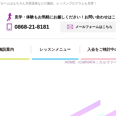
ングルームはもちろん天然温泉などの施設、レッスンプログラムも充実！
見学・体験もお気軽にお越しください！お問い合わせはこ
0868-21-8181
メールフォームはこちら
施設案内
レッスンメニュー
入会をご検討中
HOME
（CARVATA｜カルヴァ
見学・体験の
法人会員用
入会・料金案
入会申し込み
入会ページ
お申込み