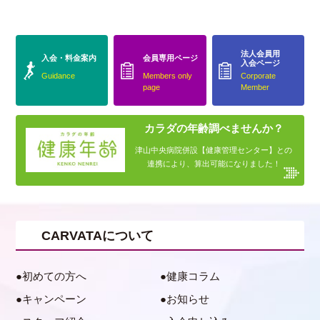
法人会員用
入会・料金案内
会員専用ページ
入会ページ
Guidance
Members only
Corporate
page
Member
カラダの年齢調べませんか？
津山中央病院併設【健康管理センター】との
連携により、算出可能になりました！
CARVATAについて
初めての方へ
健康コラム
キャンペーン
お知らせ