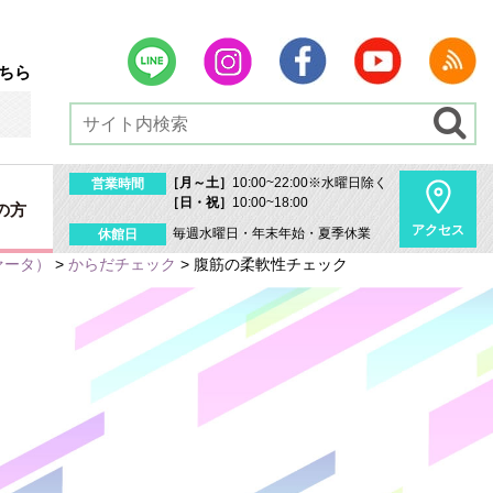
ちら
［月～土］
10:00~22:00※水曜日除く
営業時間
［日・祝］
10:00~18:00
の方
アクセス
毎週水曜日・年末年始・夏季休業
休館日
ァータ）
>
からだチェック
>
腹筋の柔軟性チェック
内