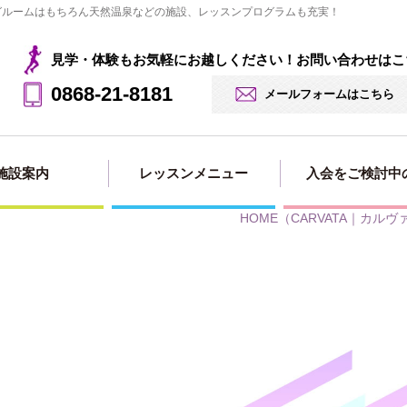
ングルームはもちろん天然温泉などの施設、レッスンプログラムも充実！
見学・体験もお気軽にお越しください！お問い合わせはこ
0868-21-8181
メールフォームはこちら
施設案内
レッスンメニュー
入会をご検討中
HOME
（CARVATA｜カルヴ
見学・体験の
法人会員用
入会・料金案
入会申し込み
入会ページ
お申込み