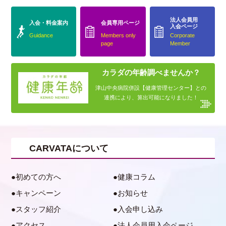
法人会員用
入会・料金案内
会員専用ページ
入会ページ
Guidance
Members only
Corporate
page
Member
カラダの年齢調べませんか？
津山中央病院併設【健康管理センター】との
連携により、算出可能になりました！
CARVATAについて
初めての方へ
健康コラム
キャンペーン
お知らせ
スタッフ紹介
入会申し込み
アクセス
法人会員用入会ページ