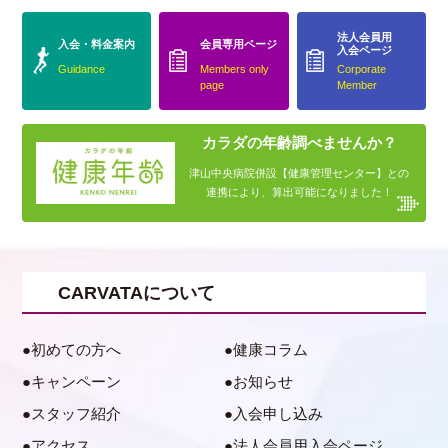
法人会員用
入会・料金案内
会員専用ページ
入会ページ
Guidance
Members only
Corporate
page
Member
カラダの年齢調べませんか？
津山中央病院併設【健康管理センター】との
連携により、算出可能になりました！
CARVATAについて
初めての方へ
健康コラム
キャンペーン
お知らせ
スタッフ紹介
入会申し込み
アクセス
法人会員用入会ページ