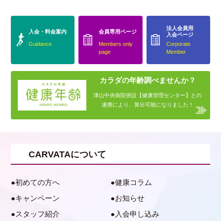
法人会員用
入会・料金案内
会員専用ページ
入会ページ
Guidance
Members only
Corporate
page
Member
カラダの年齢調べませんか？
津山中央病院併設【健康管理センター】との
連携により、算出可能になりました！
CARVATAについて
初めての方へ
健康コラム
キャンペーン
お知らせ
スタッフ紹介
入会申し込み