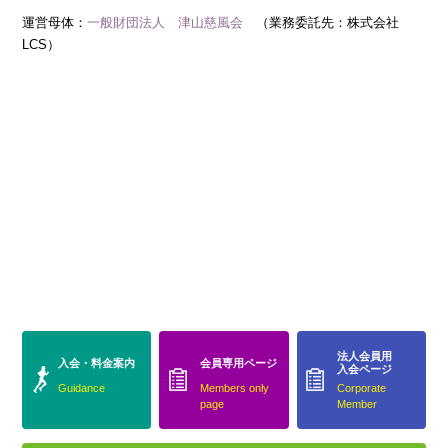
運営母体：
一般財団法人 津山慈風会
（業務委託先：株式会社
LCS）
法人会員用
入会・料金案内
会員専用ページ
入会ページ
Guidance
Members only
Corporate
page
Member