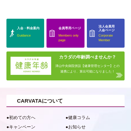
法人会員用
入会・料金案内
会員専用ページ
入会ページ
Guidance
Members only
Corporate
page
Member
カラダの年齢調べませんか？
津山中央病院併設【健康管理センター】との
連携により、算出可能になりました！
CARVATAについて
初めての方へ
健康コラム
キャンペーン
お知らせ