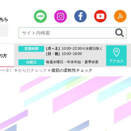
ちら
［月～土］
10:00~22:00※水曜日除く
営業時間
［日・祝］
10:00~18:00
の方
アクセス
毎週水曜日・年末年始・夏季休業
休館日
ァータ）
>
からだチェック
>
腹筋の柔軟性チェック
内