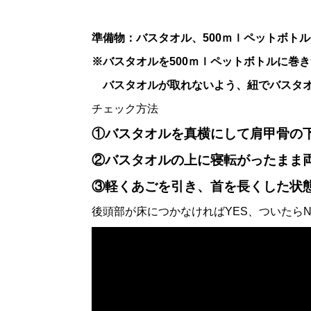
準備物：バスタオル、500ｍｌペットボト
※バスタオルを500ｍｌペットボトルに巻
バスタオルが取れないよう、紐でバスタオ
チェック方法
①バスタオルを真横にして肩甲骨の
②バスタオルの上に寝転がったまま
③軽くあごを引き、首を長くした状
後頭部が床につかなければYES、ついたら