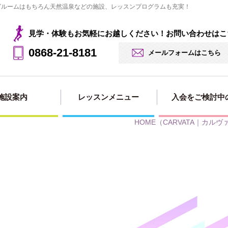
ングルームはもちろん天然温泉などの施設、レッスンプログラムも充実！
見学・体験もお気軽にお越しください！お問い合わせはこ
0868-21-8181
メールフォームはこちら
施設案内
レッスンメニュー
入会をご検討中
HOME
（CARVATA｜カルヴ
見学・体験の
法人会員用
入会・料金案
入会申し込み
入会ページ
お申込み