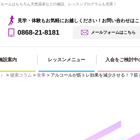
ングルームはもちろん天然温泉などの施設、レッスンプログラムも充実！
見学・体験もお気軽にお越しください！お問い合わせはこ
0868-21-8181
メールフォームはこちら
施設案内
レッスンメニュー
入会をご検討中
タ）
>
健康コラム
>
食事
>
アルコールが筋トレ効果を減少させる！？筋
見学・体験の
法人会員用
入会・料金案
入会申し込み
入会ページ
お申込み