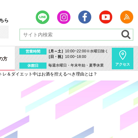
ちら
［月～土］
10:00~22:00※水曜日除く
営業時間
［日・祝］
10:00~18:00
の方
アクセス
毎週水曜日・年末年始・夏季休業
休館日
トレ＆ダイエット中はお酒を控えるべき理由とは？
内