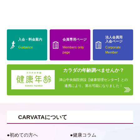
法人会員用
入会・料金案内
会員専用ページ
入会ページ
Guidance
Members only
Corporate
page
Member
カラダの年齢調べませんか？
津山中央病院併設【健康管理センター】との
連携により、算出可能になりました！
CARVATAについて
初めての方へ
健康コラム