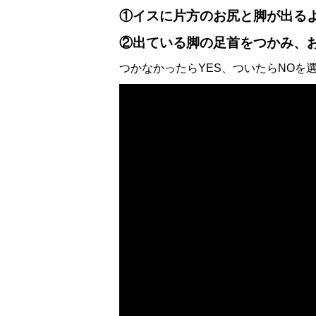
①イスに片方のお尻と脚が出る
②出ている脚の足首をつかみ、
つかなかったらYES、ついたらNOを