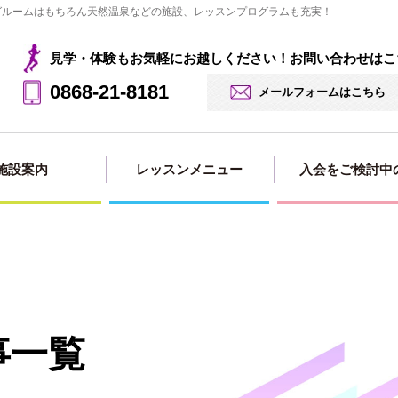
ングルームはもちろん天然温泉などの施設、レッスンプログラムも充実！
見学・体験もお気軽にお越しください！お問い合わせはこ
0868-21-8181
メールフォームはこちら
施設案内
レッスンメニュー
入会をご検討中
見学・体験の
法人会員用
入会・料金案
入会申し込み
入会ページ
お申込み
事一覧