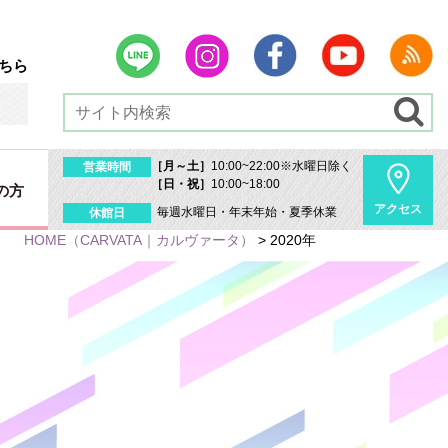
ちら
［月～土］
10:00~22:00※水曜日除く
営業時間
［日・祝］
10:00~18:00
の方
アクセス
毎週水曜日・年末年始・夏季休業
休館日
HOME
（CARVATA｜カルヴァータ）
>
2020年
内